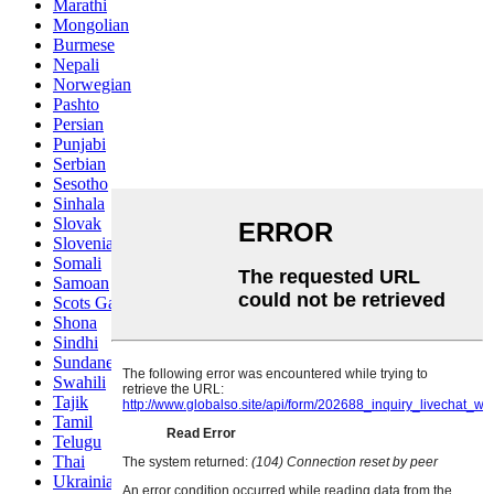
Marathi
Mongolian
Burmese
Nepali
Norwegian
Pashto
Persian
Punjabi
Serbian
Sesotho
Sinhala
Slovak
Slovenian
Somali
Samoan
Scots Gaelic
Shona
Sindhi
Sundanese
Swahili
Tajik
Tamil
Telugu
Thai
Ukrainian