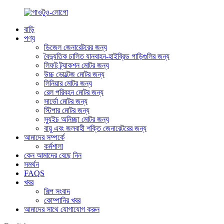
বাড়ি
পণ্য
ডিজেল জেনারেটরের জন্য
বৈদ্যুতিক চালিত যানবাহন-হাইব্রিড গাড়িগুলির জন্য
লিফট ট্র্যাকশন মোটর জন্য
উচ্চ ভোল্টেজ মোটর জন্য
লিনিয়ার মোটর জন্য
রেল পরিবহন মোটর জন্য
সার্ভো মোটর জন্য
স্টিপার মোটর জন্য
স্যুইচ অনিচ্ছা মোটর জন্য
বায়ু এবং জলবাহী শক্তি জেনারেটরের জন্য
আমাদের সম্পর্কে
কর্মশালা
কেন আমাদের বেছে নিন
সমর্থন
FAQS
খবর
শিল্প সংবাদ
কোম্পানির খবর
আমাদের সাথে যোগাযোগ করুন