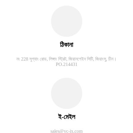
ঠিকানা
নং 228 সুগ্যাং রোড, লিঙ্গাং স্ট্রিট, জিয়ানগেইন সিটি, জিয়াংসু, চীন।
PO.214431
ই-মেইল
sales@yc-jx.com