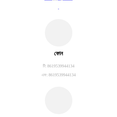
ফোন
টি: 8619539944134
এফ: 8619539944134