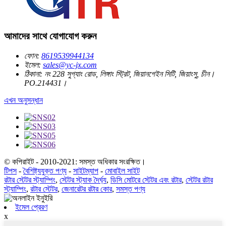
আমাদের সাথে যোগাযোগ করুন
ফোন:
8619539944134
ইমেল:
sales@yc-jx.com
ঠিকানা:
নং 228 সুগ্যাং রোড, লিঙ্গাং স্ট্রিট, জিয়ানগেইন সিটি, জিয়াংসু, চীন।
PO.214431।
এখন অনুসন্ধান
© কপিরাইট - 2010-2021: সমস্ত অধিকার সংরক্ষিত।
টিপস
-
বৈশিষ্ট্যযুক্ত পণ্য
-
সাইটম্যাপ
-
মোবাইল সাইট
রটার স্টেটর স্ট্যাম্পিং
,
স্টেটর স্ট্যাক দৈর্ঘ্য
,
ডিসি মোটরে স্টেটর এবং রটার
,
স্টেটর রটার
স্ট্যাম্পিং
,
রটার স্টেটর
,
জেনারেটর রটার কোর
,
সমস্ত পণ্য
ইমেল প্রেরণ
x