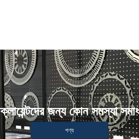
্লায়েন্টদের জন্য কোন সমস্যা সমা
পণ্য