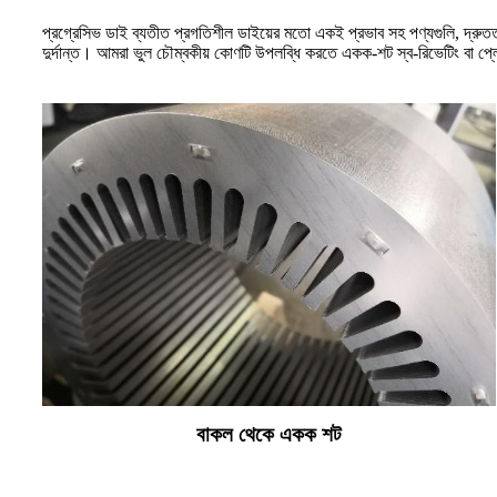
প্রগ্রেসিভ ডাই ব্যতীত প্রগতিশীল ডাইয়ের মতো একই প্রভাব সহ পণ্যগুলি, দ্রুততম 
দুর্দান্ত। আমরা ভুল চৌম্বকীয় কোণটি উপলব্ধি করতে একক-শট স্ব-রিভেটিং বা প্লেন 
বাকল থেকে একক শট