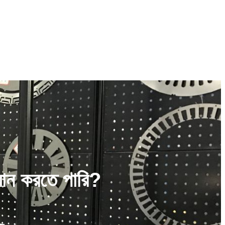
ধান করতে পারি?