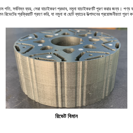
গতি, সর্বনিম্ন ব্যয়, সেরা যাচাইকরণ প্রভাব, নমুনা যাচাইকরণটি পূরণ করার জন্য। পণ্য য
রিভেটের প্রক্রিয়াটি গ্রহণ করি, যা নমুনা বা ছোট ব্যাচের উত্পাদনের প্রয়োজনীয়তা পূরণ 
রিভেট বিমান