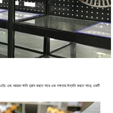
নভিএইচ এবং আয়রন ক্ষতি হ্রাস করতে পারে এবং দক্ষতার উন্নতি করতে পারে; একটি