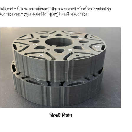
াচাইকরণ পর্যায়ে অনেক অনিশ্চয়তা থাকবে এবং নকশা পরিবর্তনের সম্ভাবনা খুব
করতে পারে এবং পণ্যের কার্যকারিতা পুরোপুরি যাচাই করতে পারে।
রিভেট বিমান