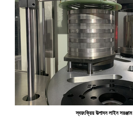
স্বয়ংক্রিয় উত্পাদন লাইন সরঞ্জাম