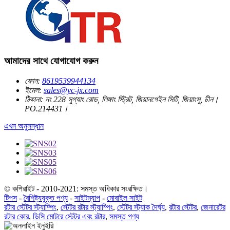
আমাদের সাথে যোগাযোগ করুন
ফোন:
8619539944134
ইমেল:
sales@yc-jx.com
ঠিকানা:
নং 228 সুগ্যাং রোড, লিঙ্গাং স্ট্রিট, জিয়ানগেইন সিটি, জিয়াংসু, চীন।
PO.214431।
এখন অনুসন্ধান
© কপিরাইট - 2010-2021: সমস্ত অধিকার সংরক্ষিত।
টিপস
-
বৈশিষ্ট্যযুক্ত পণ্য
-
সাইটম্যাপ
-
মোবাইল সাইট
রটার স্টেটর স্ট্যাম্পিং
,
স্টেটর রটার স্ট্যাম্পিং
,
স্টেটর স্ট্যাক দৈর্ঘ্য
,
রটার স্টেটর
,
জেনারেটর
রটার কোর
,
ডিসি মোটরে স্টেটর এবং রটার
,
সমস্ত পণ্য