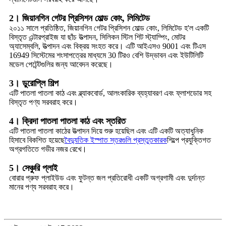
2। জিয়ানগিন গেটর প্রিসিশন মোল্ড কোং, লিমিটেড
২০১১ সালে প্রতিষ্ঠিত, জিয়ানগিন গেটর প্রিসিশন মোল্ড কোং, লিমিটেড হ'ল একটি
বিস্তৃত এন্টারপ্রাইজ যা ছাঁচ উত্পাদন, সিলিকন স্টিল শিট স্ট্যাম্পিং, মোটর
অ্যাসেম্বলি, উত্পাদন এবং বিক্রয় সংহত করে। এটি আইএসও 9001 এবং টিএস
16949 সিস্টেমের শংসাপত্রের মাধ্যমে 30 টিরও বেশি উদ্ভাবন এবং ইউটিলিটি
মডেল পেটেন্টগুলির জন্য আবেদন করেছে।
3। ডুরোপ্লি শিল্প
এটি পাতলা পাতলা কাঠ এবং ব্ল্যাকবোর্ড, আলংকারিক ব্যহ্যাবরণ এবং ফ্লাশডোর সহ
বিস্তৃত পণ্য সরবরাহ করে।
4। ক্রিদা পাতলা পাতলা কাঠ এবং স্তরিত
এটি পাতলা পাতলা কাঠের উত্পাদন দিয়ে শুরু হয়েছিল এবং এটি একটি অত্যাধুনিক
হিসাবে বিকশিত হয়েছে
বৈদ্যুতিক ইস্পাত স্তরগুলি প্রস্তুতকারক
শিল্পে প্রযুক্তিগত
অগ্রগতিতে গভীর নজর রেখে।
5। সেঞ্চুরি প্লাই
বোরার প্রুফ প্লাইউড এবং ফুটন্ত জল প্রতিরোধী একটি অগ্রগামী এবং দুর্দান্ত
মানের পণ্য সরবরাহ করে।