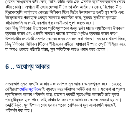
(যেমন সিঙ্ক্রোনাস রটার কোর, ডিসি মোটর কোর এবং এমনকি অ্যাসিনক্রোনাস মোটর
রটার কোর)। এখানে কী জোর দেওয়া উচিত তা হ'ল আর্ম্যাচার কোর, বিশেষত উচ্চ
ফ্রিকোয়েন্সি আর্ম্যাচার কোরের সিলিকন স্টিল শিটের উপাদানগত গুণটি মূল ক্ষতি এবং
উত্তেজনার প্রবাহকে গুরুত্ব সহকারে প্রভাবিত করে, সুতরাং মূলটিতে ব্যবহৃত
কাঁচামালগুলি অবশ্যই নকশার প্রয়োজনীয়তা পূরণ করতে হবে।
তবে কিছু নির্মাতারা উচ্চমানের প্রতিস্থাপনের জন্য দুর্বল মানের ল্যামিনেশন উপকরণ
ব্যবহার করেন এবং এমনকি সাধারণ পাতলা ইস্পাত প্লেটও ব্যবহার করেন কারণ
উপাদানটির গুণমানটি সমাপ্ত কোরের জন্য সনাক্ত করা শক্ত। সবচেয়ে খারাপ বিষয়,
কিছু নির্মাতারা সিলিকন স্টিলের "বিবেকের বাইরে" সাধারণ ইস্পাত প্লেট মিশ্রিত করে,
যা আরও গুরুতর পরিণতি ঘটায়, মূল ক্ষতিটিকে আরও খারাপ করে তোলে।
6 .. অযোগ্য আকার
মাত্রাগুলি মূলত স্লটের আকার এবং সমাপ্ত মূল আকার অন্তর্ভুক্ত করে। যেহেতু
বেশিরভাগ
মোটর স্তরিত
ডাই ব্যবহার করে স্ট্যাম্প আউট করা হয়। যতক্ষণ না প্রথম
ল্যামিনেশন আকার পরিদর্শন করে, ততক্ষণ পরবর্তী স্তরগুলির আকারটি ডাই দ্বারা
গ্যারান্টিযুক্ত হতে পারে, তাই সাধারণত অযোগ্য আকারের কোনও সমস্যা হয় না।
তদতিরিক্ত, মূল উত্পাদন শেষ হওয়ার পরেও বেশিরভাগ মূল আকারগুলি সহজেই
পরিদর্শন করা যায়।