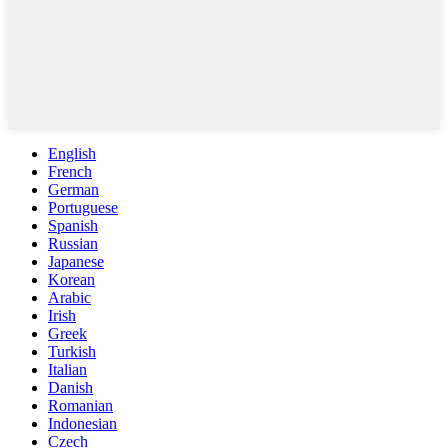
English
French
German
Portuguese
Spanish
Russian
Japanese
Korean
Arabic
Irish
Greek
Turkish
Italian
Danish
Romanian
Indonesian
Czech