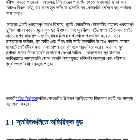
পরীক্ষা করতে পারে না। অতএব, নির্মাতাদের পরিদর্শন থেকে অব্যাহতি ছাড়া আর
কোনও বিকল্প নেই, যার ফলে মূল ক্ষতি বা এমনকি নন -কনফর্মিং মেশিনে বড় পার্থক্য
দেখা দেয়।
মোটরের একটি গুরুত্বপূর্ণ অংশ হিসাবে, মূলটি মোটরটিতে চৌম্বকীয় বাহনের গুরুত্বপূর্ণ
ভূমিকা পালন করে। মূলে ব্যবহৃত উপাদান এবং মূল উত্পাদনটির গুণমানটি কেবল মোটর
সন্নিবেশের কারুশিল্প এবং নিরোধক নির্ভরযোগ্যতাকে প্রভাবিত করে না, তবে
উত্তেজনা বর্তমান, মূল ক্ষতি এবং বিপথগামী ক্ষতি ইত্যাদির উপরও প্রভাব ফেলবে,
যা ঘাটে মোটরটির দক্ষতা এবং তাপমাত্রা বৃদ্ধিকে প্রভাবিত করে। অতএব, মূল
উত্পাদন মানের দিকে যথেষ্ট মনোযোগ দেওয়া উচিত। কেবলমাত্র মূল উত্পাদন
প্রক্রিয়াতে সমস্যাগুলি জেনে আপনি লক্ষ্যযুক্ত পরিদর্শন ব্যবস্থা এবং পরীক্ষার
পদ্ধতিগুলি বিকাশ করতে পারেন।
পরবর্তী
গেটর নির্ভুলতা
স্টেটর কোরগুলির উত্পাদন প্রক্রিয়াতে বিদ্যমান ছয়টি বড় সমস্যা
বিশ্লেষণ করবে।
1। স্তরিতগুলিতে অতিরিক্ত বুড়