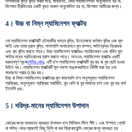
তাপমাত্রা বৃদ্ধি বৃদ্ধি করার পরে, সাধারণত, কোর ল্যামিনেশনটি অনুমোদিত হয় না,
বিশেষত ট্রিমিংয়ের একটি বৃহত অঞ্চল অনুমোদিত হয় না, বিশেষত আর্টারের জন্য।
4। উচ্চ বা নিম্ন ল্যামিনেশন ফ্যাক্টর
লো ল্যামিনেশন ফ্যাক্টরটি চৌম্বকীয় ঘনত্ব বৃদ্ধি, উত্তেজনা বর্তমান বৃদ্ধি এবং মূল
ক্ষতি এবং তামা হ্রাস বৃদ্ধি, পাশাপাশি অপারেশনে মূল কম্পন, ক্ষতিগ্রস্থ নিরোধক
এবং শব্দ বৃদ্ধি করতে পারে। উচ্চ ল্যামিনেশন ফ্যাক্টরও স্তরিতকরণ এবং বর্ধিত মূল
ক্ষতির মধ্যে প্রতিরোধের হ্রাস করতে পারে। অতএব, ল্যামিনেশন ফ্যাক্টর একটি
গুরুত্বপূর্ণ সূচক
স্টেটর কোর
, এটি হ'ল ল্যামিনেশন ফ্যাক্টরটি খুব বড় বা খুব ছোট হওয়া
উচিত নয়। ল্যামিনেশন ফ্যাক্টরটি মূল নকশা অঙ্কনগুলিতে নির্দিষ্ট করা হয় এবং
সাধারণত প্রায় 0.96 হয়।
উচ্চ বা নিম্ন ল্যামিনেশন ফ্যাক্টরের মূল কারণগুলি হ'ল অনুপযুক্ত ল্যামিনেশন
প্রক্রিয়া, অনুপযুক্ত প্রক্রিয়া পরামিতি, খুব বেশি বা খুব সামান্য চাপ এবং খুব বড় বার্স
ইত্যাদি etc.
5। দরিদ্র-মানের ল্যামিনেশন উপাদান
কোরের জন্য সাধারণত ব্যবহৃত উপাদান হ'ল সিলিকন স্টিল শীট। এবং ইস্পাত প্লেট
বা সলিড কোর প্রায়শই কিছু ডিসি বা কম ফ্রিকোয়েন্সি কোরের জন্য ব্যবহৃত হয়