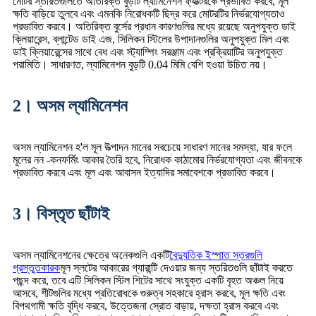
মোটর স্তরিতগুলিতে অতিরিক্ত বুড়টি ল্যামিনেশন ফ্যাক্টরকে প্রভাবিত করবে, মূল
ক্ষতি বাড়িয়ে তুলবে এবং এমনকি নিরোধকটি ছিদ্র করে মোটরটির নির্ভরযোগ্যতাও
প্রভাবিত করবে। অতিরিক্ত বুর্সের প্রধান কারণগুলির মধ্যে রয়েছে অনুপযুক্ত ডাই
ক্লিয়ারেন্স, ব্লান্টেড ডাই এজ, সিলিকন স্টিলের উপাদানগুলির অনুপযুক্ত মিল এবং
ডাই ক্লিয়ারেন্সের সাথে বেধ এবং স্ট্যাম্পিং সরঞ্জাম এবং প্রক্রিয়াটির অনুপযুক্ত
পরামিতি। সাধারণত, ল্যামিনেশন বুড়টি 0.04 মিমি বেশি হওয়া উচিত নয়।
2। অসম ল্যামিনেশন
অসম ল্যামিনেশন হ'ল মূল উত্পাদন মানের সবচেয়ে সাধারণ মানের সমস্যা, যার ফলে
মূলের নন -কনফর্মিং আকার তৈরি হবে, নিরোধক কাঠামোর নির্ভরযোগ্যতা এবং জীবনকে
প্রভাবিত করবে এবং মূল এবং আবাসন ইত্যাদির সমাবেশকে প্রভাবিত করবে।
3। বিস্তৃত ছাঁটাই
অসম ল্যামিনেশনের ক্ষেত্রে অনেকগুলি একটি
বৈদ্যুতিক ইস্পাত স্তরগুলি
প্রস্তুতকারক
মূল স্লটের আকারের গ্যারান্টি দেওয়ার জন্য স্তরিতগুলি ছাঁটাই করতে
পছন্দ করে, তবে এটি সিলিকন স্টিল শিটের সাথে সংযুক্ত একটি বৃহত অঞ্চল নিয়ে
আসবে, শীটগুলির মধ্যে প্রতিরোধকে গুরুত্ব সহকারে হ্রাস করবে, মূল ক্ষতি এবং
বিপথগামী ক্ষতি বৃদ্ধি করবে, উত্তেজনা স্রোত বাড়ায়, দক্ষতা হ্রাস করবে এবং