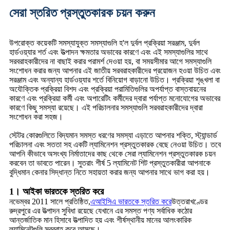
সেরা স্তরিত প্রস্তুতকারক চয়ন করুন
উপরোক্ত কয়েকটি সমস্যাযুক্ত সমস্যাগুলি হ'ল দুর্বল প্রক্রিয়া সরঞ্জাম, দুর্বল
হার্ডওয়্যার শর্ত এবং উত্পাদন ক্ষমতার অভাবের কারণে এবং এই সমস্যাগুলির সাথে
সরবরাহকারীদের না বাছাই করার পরামর্শ দেওয়া হয়, বা সময়সীমার আগে সমস্যাগুলি
সংশোধন করার জন্য আপনার এই জাতীয় সরবরাহকারীদের প্রয়োজন হওয়া উচিত এবং
সরঞ্জাম এবং অন্যান্য হার্ডওয়্যার শর্তে বিনিয়োগ বাড়ানো উচিত। প্রক্রিয়া শৃঙ্খলা বা
অযৌক্তিক প্রক্রিয়া বিশদ এবং প্রক্রিয়া পরামিতিগুলির অপর্যাপ্ত বাস্তবায়নের
কারণে এবং প্রক্রিয়া কর্মী এবং অপারেটিং কর্মীদের দ্বারা পর্যাপ্ত মনোযোগের অভাবের
কারণে কিছু সমস্যা রয়েছে। এই পরিচালনার সমস্যাগুলি সরবরাহকারীদের দ্বারা
সংশোধন করা সহজ।
স্টেটর কোরগুলিতে বিদ্যমান সমস্ত ধরণের সমস্যা এড়াতে আপনার শক্তি, স্ট্যান্ডার্ড
পরিচালনা এবং সততা সহ একটি ল্যামিনেশন প্রস্তুতকারক বেছে নেওয়া উচিত। তবে
আপনি কীভাবে অসংখ্য নির্মাতাদের কাছ থেকে সেরা ল্যামিনেশন প্রস্তুতকারক চয়ন
করবেন তা ভাবতে পারেন। সুতরাং শীর্ষ 5 ল্যামিনেট শিট প্রস্তুতকারীরা আপনাকে
বুদ্ধিমান কেনার সিদ্ধান্ত নিতে সহায়তা করার জন্য আপনার সাথে ভাগ করা হয়।
1। আইকা ভারতকে স্তরিত করে
নভেম্বর 2011 সালে প্রতিষ্ঠিত,
এআইসিএ ভারতকে স্তরিত করে
উত্তরাখণ্ডের
রুদ্রপুরে এর উত্পাদন সুবিধা রয়েছে যেখানে এর সমস্ত পণ্য সর্বাধিক কঠোর
আন্তর্জাতিক মান হিসাবে উত্পাদিত হয় এবং শীর্ষস্থানীয় মানের আলংকারিক
ল্যামিনেটগুলি সরবরাহ করে আসছে।