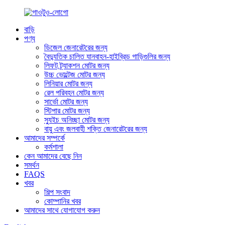
বাড়ি
পণ্য
ডিজেল জেনারেটরের জন্য
বৈদ্যুতিক চালিত যানবাহন-হাইব্রিড গাড়িগুলির জন্য
লিফট ট্র্যাকশন মোটর জন্য
উচ্চ ভোল্টেজ মোটর জন্য
লিনিয়ার মোটর জন্য
রেল পরিবহন মোটর জন্য
সার্ভো মোটর জন্য
স্টিপার মোটর জন্য
স্যুইচ অনিচ্ছা মোটর জন্য
বায়ু এবং জলবাহী শক্তি জেনারেটরের জন্য
আমাদের সম্পর্কে
কর্মশালা
কেন আমাদের বেছে নিন
সমর্থন
FAQS
খবর
শিল্প সংবাদ
কোম্পানির খবর
আমাদের সাথে যোগাযোগ করুন