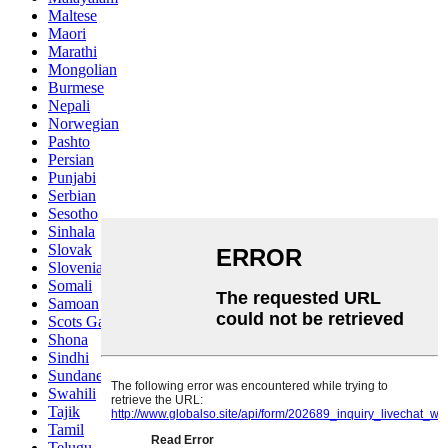
Maltese
Maori
Marathi
Mongolian
Burmese
Nepali
Norwegian
Pashto
Persian
Punjabi
Serbian
Sesotho
Sinhala
Slovak
Slovenian
Somali
Samoan
Scots Gaelic
Shona
Sindhi
Sundanese
Swahili
Tajik
Tamil
Telugu