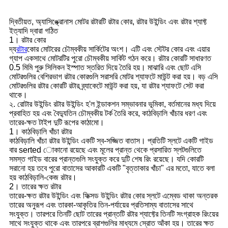
দ্বিতীয়ত, অ্যাসিঙ্ক্রোনাস মোটর রটারটি রটার কোর, রটার উইন্ডিং এবং রটার শ্যাফ্ট
ইত্যাদি দ্বারা গঠিত
1। রটার কোর
দ্য
রটার
কোর মোটরের চৌম্বকীয় সার্কিটের অংশ। এটি এবং স্টেটর কোর এবং এয়ার
গ্যাপ একসাথে মোটরটির পুরো চৌম্বকীয় সার্কিট গঠন করে। রটার কোরটি সাধারণত
0.5 মিমি পুরু সিলিকন ইস্পাত স্তরিত দিয়ে তৈরি হয়। মাঝারি এবং ছোট এসি
মোটরগুলির বেশিরভাগ রটার কোরগুলি সরাসরি মোটর শ্যাফটে মাউন্ট করা হয়। বড় এসি
মোটরগুলির রটার কোরটি রটার ব্র্যাকেটে মাউন্ট করা হয়, যা রটার শ্যাফটে সেট করা
থাকে।
২. রোটার উইন্ডিং রটার উইন্ডিং হ'ল ইন্ডাকশন সম্ভাবনার ভূমিকা, বর্তমানের মধ্য দিয়ে
প্রবাহিত হয় এবং বৈদ্যুতিন চৌম্বকীয় টর্ক তৈরি করে, কাঠবিড়ালি খাঁচার ধরণ এবং
তারের-ক্ষত টাইপ দুটি রূপের কাঠামো।
1। কাঠবিড়ালি খাঁচা রটার
কাঠবিড়ালি খাঁচা রটার উইন্ডিং একটি স্ব-সজ্জিত বাতাস। প্রতিটি স্লটে একটি গাইড
বার serted োকানো রয়েছে এবং মূলের প্রান্ত থেকে প্রসারিত স্লটগুলিতে
সমস্ত গাইড বারের প্রান্তগুলি সংযুক্ত করে দুটি শেষ রিং রয়েছে। যদি কোরটি
সরানো হয় তবে পুরো বাতাসের আকারটি একটি "বৃত্তাকার খাঁচা" এর মতো, যাতে বলা
হয় কাঠবিড়ালি-কেজ রটার।
2। তারের ক্ষত রটার
তারের-ক্ষত রটার উইন্ডিং এবং ফিক্সড উইন্ডিং রটার কোর স্লটে এম্বেড থাকা অন্তরক
তারের অনুরূপ এবং তারকা-আকৃতির তিন-পর্যায়ের প্রতিসাম্য বাতাসের সাথে
সংযুক্ত। তারপরে তিনটি ছোট তারের প্রান্তটি রটার শ্যাফ্টের তিনটি সংগ্রাহক রিংয়ের
সাথে সংযুক্ত থাকে এবং তারপরে ব্রাশগুলির মাধ্যমে স্রোত আঁকা হয়। তারের ক্ষত