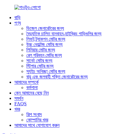
বাড়ি
পণ্য
ডিজেল জেনারেটরের জন্য
বৈদ্যুতিক চালিত যানবাহন-হাইব্রিড গাড়িগুলির জন্য
লিফট ট্র্যাকশন মোটর জন্য
উচ্চ ভোল্টেজ মোটর জন্য
লিনিয়ার মোটর জন্য
রেল পরিবহন মোটর জন্য
সার্ভো মোটর জন্য
স্টিপার মোটর জন্য
স্যুইচ অনিচ্ছা মোটর জন্য
বায়ু এবং জলবাহী শক্তি জেনারেটরের জন্য
আমাদের সম্পর্কে
কর্মশালা
কেন আমাদের বেছে নিন
সমর্থন
FAQS
খবর
শিল্প সংবাদ
কোম্পানির খবর
আমাদের সাথে যোগাযোগ করুন