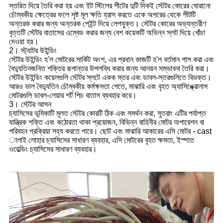
স্তরিত দিয়ে তৈরি করা হয় এবং ইট স্টিলের শীটের দুটি দিকই স্টেটর কোরের ঘোরানো
চৌম্বকীয় ক্ষেত্রের ফলে সৃষ্ট মূল ক্ষতি হ্রাস করতে একে অপরের থেকে শীটটি
অন্তরক করার জন্য অন্তরক পেইন্ট দিয়ে লেপযুক্ত। স্টেটর কোরের অভ্যন্তরীণ
বৃত্তটি স্টেটর বাতাসের এম্বেড করার জন্য বেশ কয়েকটি অভিন্ন স্লট দিয়ে খোঁচা
দেওয়া হয়।
2। স্ট্যাটর উইন্ডিং
স্টেটর উইন্ডিং হ'ল মোটরের সার্কিট অংশ, এর প্রধান কাজটি হ'ল বর্তমান পাস করা এবং
বৈদ্যুতিনজনিত শক্তির রূপান্তর উপলব্ধি করার জন্য আনয়ন সম্ভাবনা তৈরি করা।
স্টেটর উইন্ডিং কয়েলগুলি স্টেটর স্লটে একক স্তর এবং ডাবল-স্তরগুলিতে বিভক্ত।
আরও ভাল বৈদ্যুতিন চৌম্বকীয় কর্মক্ষমতা পেতে, মাঝারি এবং বৃহত অ্যাসিঙ্ক্রোনাস
মোটরগুলি ডাবল-লেয়ার শর্ট পিচ বাতাস ব্যবহার করে।
3। স্টেটর আসন
চ্যাসিসের ভূমিকাটি মূলত স্টেটর কোরটি ঠিক এবং সমর্থন করা, সুতরাং এটির পর্যাপ্ত
যান্ত্রিক শক্তি এবং কঠোরতা থাকা প্রয়োজন, বিভিন্ন বাহিনীর মোটর অপারেশন বা
পরিবহন প্রক্রিয়া সহ্য করতে পারে। ছোট এবং মাঝারি আকারের এসি মোটর - cast
ালাই লোহার চ্যাসিসের সাধারণ ব্যবহার, এসি মোটরের বৃহত ক্ষমতা, ইস্পাত
ওয়েল্ডিং চ্যাসিসের সাধারণ ব্যবহার।