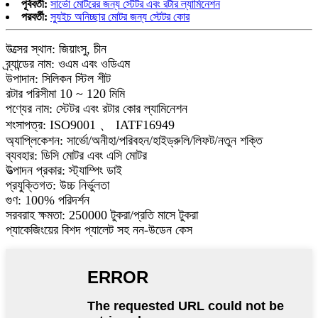
পূর্ববর্তী:
সার্ভো মোটরের জন্য স্টেটর এবং রটার ল্যামিনেশন
পরবর্তী:
স্যুইচ অনিচ্ছার মোটর জন্য স্টেটর কোর
উত্সের স্থান: জিয়াংসু, চীন
ব্র্যান্ডের নাম: ওএম এবং ওডিএম
উপাদান: সিলিকন স্টিল শীট
রটার পরিসীমা 10 ~ 120 মিমি
পণ্যের নাম: স্টেটর এবং রটার কোর ল্যামিনেশন
শংসাপত্র: ISO9001 、 IATF16949
অ্যাপ্লিকেশন: সার্ভো/অনীহা/পরিবহন/হাইড্রুলি/লিফট/নতুন শক্তি
ব্যবহার: ডিসি মোটর এবং এসি মোটর
উত্পাদন প্রকার: স্ট্যাম্পিং ডাই
প্রযুক্তিগত: উচ্চ নির্ভুলতা
গুণ: 100% পরিদর্শন
সরবরাহ ক্ষমতা: 250000 টুকরা/প্রতি মাসে টুকরা
প্যাকেজিংয়ের বিশদ প্যালেট সহ নন-উডেন কেস