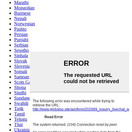
Marathi
Mongolian
Burmese
Nepali
Norwegian
Pashto
Persian
Punjabi
Serbian
Sesotho
Sinhala
Slovak
Slovenian
Somali
Samoan
Scots Gaelic
Shona
Sindhi
Sundanese
Swahili
Tajik
Tamil
Telugu
Thai
Ukrainian