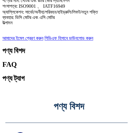
পণ্যের নাম: স্টেটর এবং রটার কোর ল্যামিনেশন
শংসাপত্র: ISO9001 、 IATF16949
অ্যাপ্লিকেশন: সার্ভো/অনীহা/পরিবহন/হাইড্রুলি/লিফট/নতুন শক্তি
ব্যবহার: ডিসি মোটর এবং এসি মোটর
উত্পাদন
আমাদের ইমেল প্রেরণ করুন
পিডিএফ হিসাবে ডাউনলোড করুন
পণ্য বিশদ
FAQ
পণ্য ট্যাগ
পণ্য বিশদ