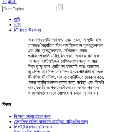
English
বাড়ি
পণ্য
স্টিপার মোটর জন্য
জিয়ানগিন গেটর প্রিসিশন মোল্ড কোং, লিমিটেড হ'ল
পেশাদার বৈদ্যুতিক স্টিল ল্যামিনেশনস প্রস্তুতকারক
এবং ছাঁচ প্রস্তুতকারক, বেশিরভাগ মোটর
ল্যামিনেশনগুলি এবিবি, সিমেনস, সিআরআরসি এবং
এর জন্য কাস্টমাইজড বেশিরভাগের জন্য যা সারা
বিশ্ব জুড়ে ভাল খ্যাতি সহ রফতানি করে, আমাদের
স্ট্যাম্পিং স্ট্যাম্পিং স্ট্যাম্পিং ইন-কপাইরাইট ছাঁচগুলি
স্ট্যাম্পিং স্ট্যাম্পিং, স-স-সোসাইটি-তে ফোকাস করে,
মোটর ল্যামিনেশনসপ্লেসের জন্য গার্হস্থ্য এবং বিদেশী
ব্যবহারকারীদের প্রয়োজনীয়তা যে কোনও প্রশ্নের
জন্য আমাদের সাথে যোগাযোগ করতে নির্দ্বিধায়।
বিভাগ
ডিজেল জেনারেটরের জন্য
বৈদ্যুতিক চালিত যানবাহন-হাইব্রিড গাড়িগুলির জন্য
লিফট ট্র্যাকশন মোটর জন্য