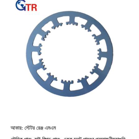
আকার: স্টেটর রেঞ্জ এমএম