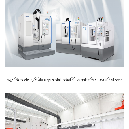
নতুন শিল্পের মান প্রতিষ্ঠার জন্য ঘরোয়া বেঞ্চমার্কিং উদ্যোগগুলিতে সহযোগিতা করুন