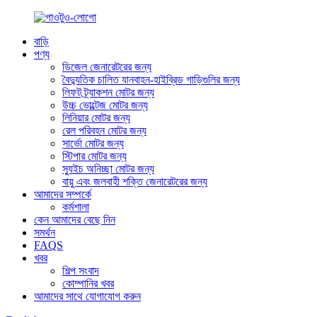
বাড়ি
পণ্য
ডিজেল জেনারেটরের জন্য
বৈদ্যুতিক চালিত যানবাহন-হাইব্রিড গাড়িগুলির জন্য
লিফট ট্র্যাকশন মোটর জন্য
উচ্চ ভোল্টেজ মোটর জন্য
লিনিয়ার মোটর জন্য
রেল পরিবহন মোটর জন্য
সার্ভো মোটর জন্য
স্টিপার মোটর জন্য
স্যুইচ অনিচ্ছা মোটর জন্য
বায়ু এবং জলবাহী শক্তি জেনারেটরের জন্য
আমাদের সম্পর্কে
কর্মশালা
কেন আমাদের বেছে নিন
সমর্থন
FAQS
খবর
শিল্প সংবাদ
কোম্পানির খবর
আমাদের সাথে যোগাযোগ করুন