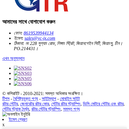
আমাদের সাথে যোগাযোগ করুন
ফোন:
8619539944134
ইমেল:
sales@yc-jx.com
ঠিকানা:
নং 228 সুগ্যাং রোড, লিঙ্গাং স্ট্রিট, জিয়ানগেইন সিটি, জিয়াংসু, চীন।
PO.214431।
এখন অনুসন্ধান
© কপিরাইট - 2010-2021: সমস্ত অধিকার সংরক্ষিত।
টিপস
-
বৈশিষ্ট্যযুক্ত পণ্য
-
সাইটম্যাপ
-
মোবাইল সাইট
রটার স্টেটর
,
জেনারেটর রটার কোর
,
স্টেটর রটার স্ট্যাম্পিং
,
ডিসি মোটরে স্টেটর এবং রটার
,
স্টেটর স্ট্যাক দৈর্ঘ্য
,
রটার স্টেটর স্ট্যাম্পিং
,
সমস্ত পণ্য
ইমেল প্রেরণ
x