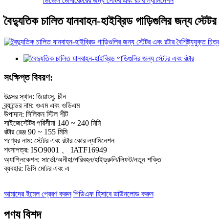
ডিজেল জেনারেটরের জন্য স্টেটর এবং রটার ল্যামিনেশন
বৈদ্যুতিক চালিত যানবাহন-হাইব্রিড গাড়িগুলির জন্য স্টেট
সংক্ষিপ্ত বিবরণ:
উত্সের স্থান: জিয়াংসু, চীন
ব্র্যান্ডের নাম: ওএম এবং ওডিএম
উপাদান: সিলিকন স্টিল শীট
সাইজেস্টেটর পরিসীমা 140 ~ 240 মিমি
রটার রেঞ্জ 90 ~ 155 মিমি
পণ্যের নাম: স্টেটর এবং রটার কোর ল্যামিনেশন
শংসাপত্র: ISO9001 、 IATF16949
অ্যাপ্লিকেশন: সার্ভো/অনীহা/পরিবহন/হাইড্রুলি/লিফট/নতুন শক্তি
ব্যবহার: ডিসি মোটর এবং এ
আমাদের ইমেল প্রেরণ করুন
পিডিএফ হিসাবে ডাউনলোড করুন
পণ্য বিশদ