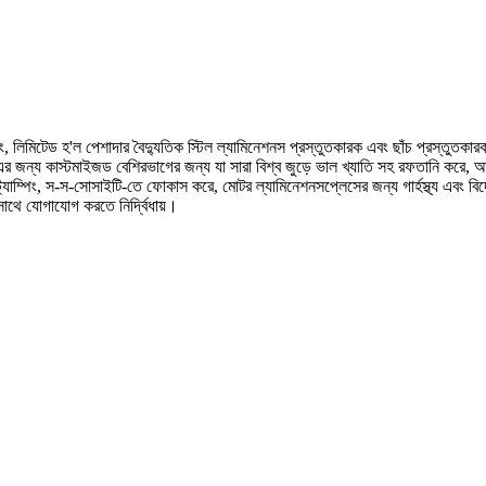
ং, লিমিটেড হ'ল পেশাদার বৈদ্যুতিক স্টিল ল্যামিনেশনস প্রস্তুতকারক এবং ছাঁচ প্রস্তুতকা
্য কাস্টমাইজড বেশিরভাগের জন্য যা সারা বিশ্ব জুড়ে ভাল খ্যাতি সহ রফতানি করে, আমাদের স্
স্ট্যাম্পিং, স-স-সোসাইটি-তে ফোকাস করে, মোটর ল্যামিনেশনসপ্লেসের জন্য গার্হস্থ্য এবং বিদ
াথে যোগাযোগ করতে নির্দ্বিধায়।