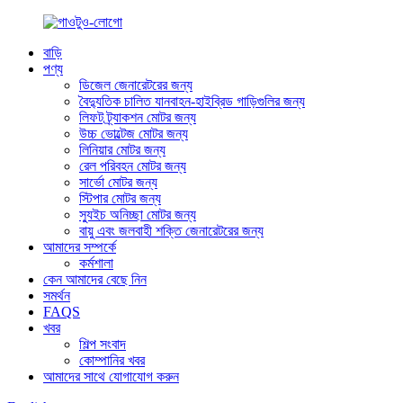
বাড়ি
পণ্য
ডিজেল জেনারেটরের জন্য
বৈদ্যুতিক চালিত যানবাহন-হাইব্রিড গাড়িগুলির জন্য
লিফট ট্র্যাকশন মোটর জন্য
উচ্চ ভোল্টেজ মোটর জন্য
লিনিয়ার মোটর জন্য
রেল পরিবহন মোটর জন্য
সার্ভো মোটর জন্য
স্টিপার মোটর জন্য
স্যুইচ অনিচ্ছা মোটর জন্য
বায়ু এবং জলবাহী শক্তি জেনারেটরের জন্য
আমাদের সম্পর্কে
কর্মশালা
কেন আমাদের বেছে নিন
সমর্থন
FAQS
খবর
শিল্প সংবাদ
কোম্পানির খবর
আমাদের সাথে যোগাযোগ করুন