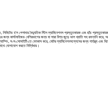
ং, লিমিটেড হ'ল পেশাদার বৈদ্যুতিক স্টিল ল্যামিনেশনস প্রস্তুতকারক এবং ছাঁচ প্রস্তুতকা
্য কাস্টমাইজড বেশিরভাগের জন্য যা সারা বিশ্ব জুড়ে ভাল খ্যাতি সহ রফতানি করে, আমাদের স্
স্ট্যাম্পিং, স-স-সোসাইটি-তে ফোকাস করে, মোটর ল্যামিনেশনসপ্লেসের জন্য গার্হস্থ্য এবং বিদ
াথে যোগাযোগ করতে নির্দ্বিধায়।