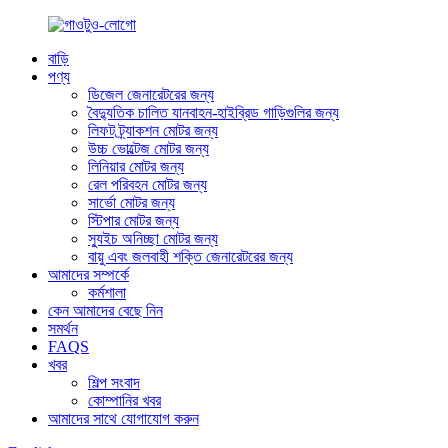
বাড়ি
পণ্য
ডিজেল জেনারেটরের জন্য
বৈদ্যুতিক চালিত যানবাহন-হাইব্রিড গাড়িগুলির জন্য
লিফট ট্র্যাকশন মোটর জন্য
উচ্চ ভোল্টেজ মোটর জন্য
লিনিয়ার মোটর জন্য
রেল পরিবহন মোটর জন্য
সার্ভো মোটর জন্য
স্টিপার মোটর জন্য
স্যুইচ অনিচ্ছা মোটর জন্য
বায়ু এবং জলবাহী শক্তি জেনারেটরের জন্য
আমাদের সম্পর্কে
কর্মশালা
কেন আমাদের বেছে নিন
সমর্থন
FAQS
খবর
শিল্প সংবাদ
কোম্পানির খবর
আমাদের সাথে যোগাযোগ করুন