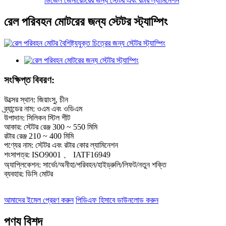
ডিজেল জেনারেটরের জন্য স্টেটর এবং রটার ল্যামিনেশন
রেল পরিবহন মোটরের জন্য স্টেটর স্ট্যাম্পিং
সংক্ষিপ্ত বিবরণ:
উত্সের স্থান: জিয়াংসু, চীন
ব্র্যান্ডের নাম: ওএম এবং ওডিএম
উপাদান: সিলিকন স্টিল শীট
আকার: স্টেটর রেঞ্জ 300 ~ 550 মিমি
রটার রেঞ্জ 210 ~ 400 মিমি
পণ্যের নাম: স্টেটর এবং রটার কোর ল্যামিনেশন
শংসাপত্র: ISO9001 、 IATF16949
অ্যাপ্লিকেশন: সার্ভো/অনীহা/পরিবহন/হাইড্রুলি/লিফট/নতুন শক্তি
ব্যবহার: ডিসি মোটর
আমাদের ইমেল প্রেরণ করুন
পিডিএফ হিসাবে ডাউনলোড করুন
পণ্য বিশদ